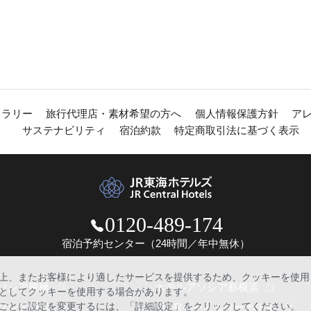
ャラリー
旅行代理店・素材希望の方へ
個人情報保護方針
ア
サステナビリティ
宿泊約款
特定商取引法に基づく表示
0120-489-174
宿泊予約センター（24時間／年中無休）
上、またお客様により適したサービスを提供するため、クッキーを使用
ソシア豊橋
ホテルアソシア新横浜
としてクッキーを使用する場合があります。
ごとに設定を変更するには、「詳細設定」をクリックしてください。
ソシア静岡
名古屋JRゲートタワーホテル