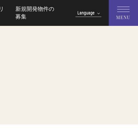
リ
新規開発物件の
Language
募集
MENU
English
中文(簡体字)
中文(繁體字)
한국어