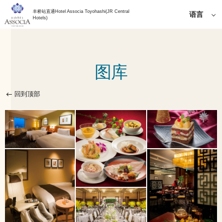
丰桥站直通Hotel Associa Toyohashi(JR Central
语言
Hotels)
日语
English
简体中
图库
文
한국어
繁体中
回到顶部
文