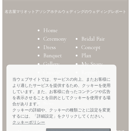
名古屋マリオットアソシアホテルウェディングのウェディングレポート
Home
Ceremony
Bridal Fair
Dress
Concept
Banquet
Plan
Gallery
My Story
Cuisine
Report
当ウェブサイトでは、サービスの向上、またお客様に
より適したサービスを提供するため、クッキーを使用
Access
しています。また、お客様に合ったコンテンツや広告
FAQ
を表示させることを目的としてクッキーを使用する場
News
合があります。
Contact
クッキーの詳細や、クッキーの種類ごとに設定を変更
するには、「詳細設定」をクリックしてください。
Hotel Website
クッキーポリシー