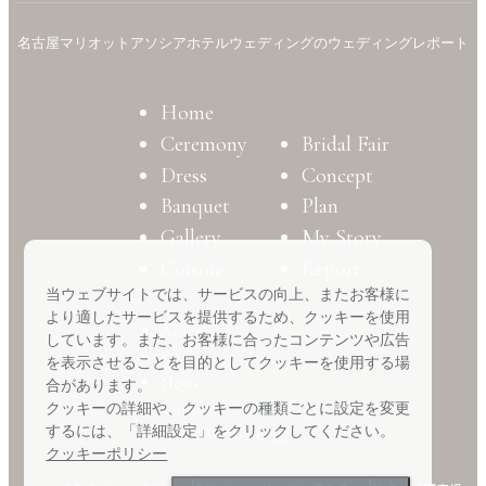
名古屋マリオットアソシアホテルウェディングのウェディングレポート
Home
Ceremony
Bridal Fair
Dress
Concept
Banquet
Plan
Gallery
My Story
Cuisine
Report
当ウェブサイトでは、サービスの向上、またお客様に
より適したサービスを提供するため、クッキーを使用
Access
しています。また、お客様に合ったコンテンツや広告
FAQ
を表示させることを目的としてクッキーを使用する場
News
合があります。
Contact
クッキーの詳細や、クッキーの種類ごとに設定を変更
するには、「詳細設定」をクリックしてください。
Hotel Website
クッキーポリシー