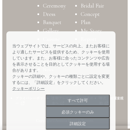
Ceremony
Bridal Fair
Dress
Concept
Banquet
Plan
Gallery
My Story
Cuisine
Report
当ウェブサイトでは、サービスの向上、またお客様に
より適したサービスを提供するため、クッキーを使用
Access
しています。また、お客様に合ったコンテンツや広告
FAQ
を表示させることを目的としてクッキーを使用する場
News
合があります。
Contact
クッキーの詳細や、クッキーの種類ごとに設定を変更
するには、「詳細設定」をクリックしてください。
Hotel Website
クッキーポリシー
プライバシーポリシ
食物アレルギーをお持ちの
挙式・披露宴規
すべて許可
ー
方へ
約
必須クッキーのみ
Copyright©Associa Hotel & Resorts.
詳細設定