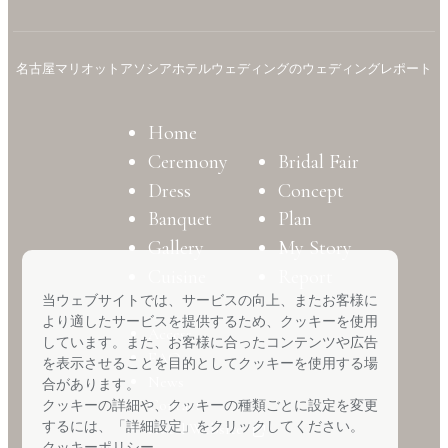
名古屋マリオットアソシアホテルウェディングのウェディングレポート
Home
Ceremony
Bridal Fair
Dress
Concept
Banquet
Plan
Gallery
My Story
Cuisine
Report
当ウェブサイトでは、サービスの向上、またお客様に
より適したサービスを提供するため、クッキーを使用
Access
しています。また、お客様に合ったコンテンツや広告
FAQ
を表示させることを目的としてクッキーを使用する場
News
合があります。
Contact
クッキーの詳細や、クッキーの種類ごとに設定を変更
するには、「詳細設定」をクリックしてください。
Hotel Website
クッキーポリシー