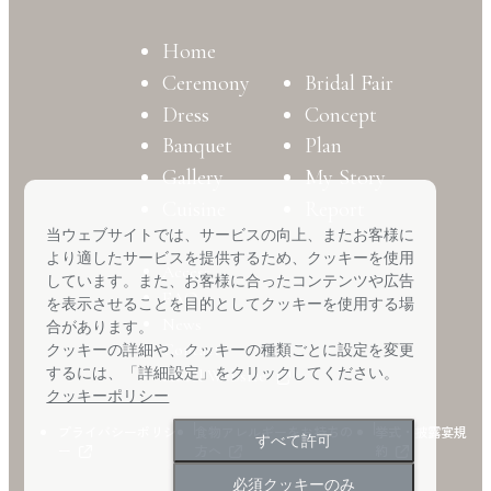
Home
Ceremony
Bridal Fair
Dress
Concept
Banquet
Plan
Gallery
My Story
Cuisine
Report
当ウェブサイトでは、サービスの向上、またお客様に
より適したサービスを提供するため、クッキーを使用
Access
しています。また、お客様に合ったコンテンツや広告
FAQ
を表示させることを目的としてクッキーを使用する場
News
合があります。
Contact
クッキーの詳細や、クッキーの種類ごとに設定を変更
するには、「詳細設定」をクリックしてください。
Hotel Website
クッキーポリシー
プライバシーポリシ
食物アレルギーをお持ちの
挙式・披露宴規
すべて許可
ー
方へ
約
必須クッキーのみ