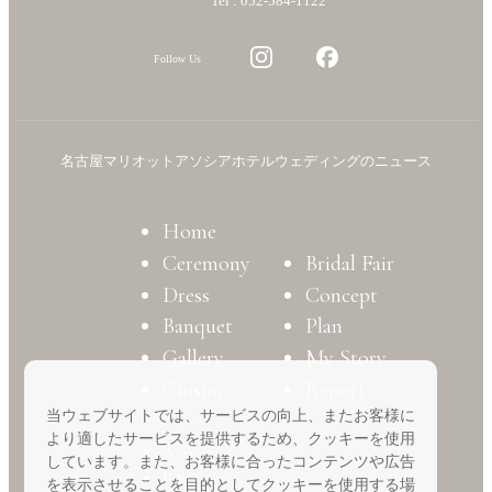
Tel : 052-584-1122
Follow Us
名古屋マリオットアソシアホテルウェディングのニュース
Home
Ceremony
Bridal Fair
Dress
Concept
Banquet
Plan
Gallery
My Story
Cuisine
Report
当ウェブサイトでは、サービスの向上、またお客様に
より適したサービスを提供するため、クッキーを使用
Access
しています。また、お客様に合ったコンテンツや広告
FAQ
を表示させることを目的としてクッキーを使用する場