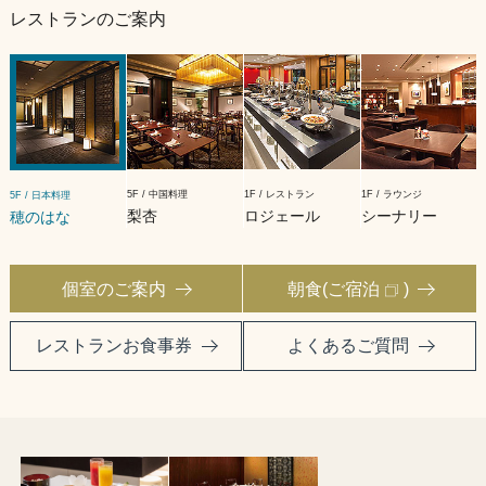
レストランのご案内
5F / 中国料理
1F / レストラン
1F / ラウンジ
5F / 日本料理
梨杏
ロジェール
シーナリー
穂のはな
個室のご案内
朝食(ご宿泊
)
レストランお食事券
よくあるご質問