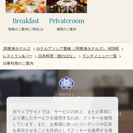
Breakfast
Privateroom
朝食のご案内(ご宿泊
)
個室のご案内
JR東海ホテルズ
ホテルアソシア豊橋（JR東海ホテルズ） HOME
レストラン&バー
日本料理「穂のはな」
ランチメニュー一覧
法事利用のご案内
当ウェブサイトでは、サービスの向上、またお客様に
〒440-0075 愛知県豊橋市花田町西宿（豊橋駅直結）
より適したサービスを提供するため、クッキーを使用
TEL:
0532-57-1010
（代表）
しています。また、お客様に合ったコンテンツや広告
を表示させることを目的としてクッキーを使用する場