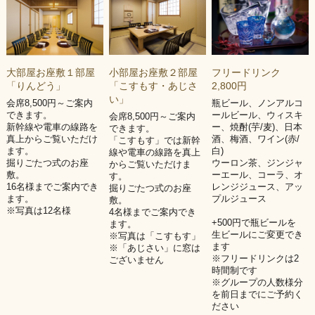
小部屋お座敷２部屋
フリードリンク
大部屋お座敷１部屋
「こすもす・あじさ
2,800円
「りんどう」
い」
瓶ビール、ノンアルコ
会席8,500円～ご案内
ールビール、ウィスキ
できます。
会席8,500円～ご案内
ー、焼酎(芋/麦)、日本
新幹線や電車の線路を
できます。
酒、梅酒、ワイン(赤/
真上からご覧いただけ
「こすもす」では新幹
白)
ます。
線や電車の線路を真上
ウーロン茶、ジンジャ
掘りごたつ式のお座
からご覧いただけま
ーエール、コーラ、オ
敷。
す。
レンジジュース、アッ
16名様までご案内でき
掘りごたつ式のお座
プルジュース
ます。
敷。
※写真は12名様
4名様までご案内でき
+500円で瓶ビールを
ます。
生ビールにご変更でき
※写真は「こすもす」
ます
※「あじさい」に窓は
※フリードリンクは2
ございません
時間制です
※グループの人数様分
を前日までにご予約く
ださい