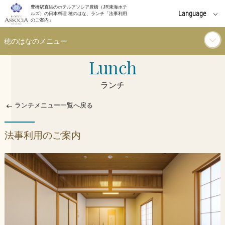
豊橋駅直結のホテルアソシア豊橋（JR東海ホテ
Language
ルズ）の日本料理 穂のはな、ランチ「法事利用
のご案内」
English
穂のはなのメニュー
中文(簡体字)
Lunch
ランチ
中文(繁體字)
ランチ
한국어
ディナー
ランチメニュー一覧へ戻る
ドリンク
法事利用のご案内
お知らせ
イベント
個室