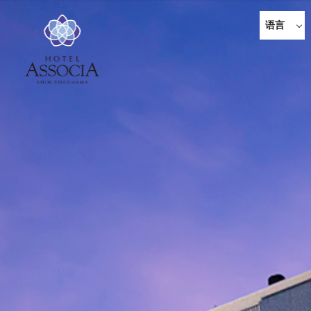
语言
日语
English
한국어
简体中
文
繁体中
文