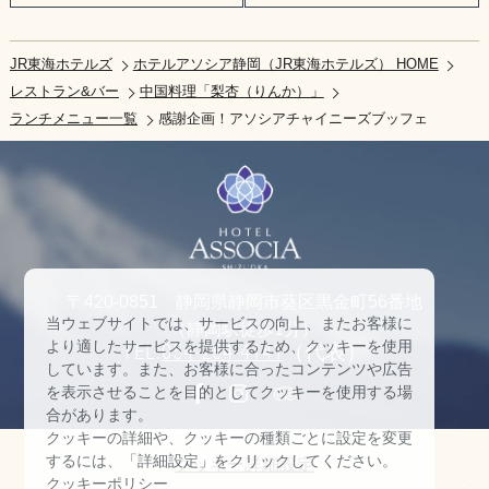
JR東海ホテルズ
ホテルアソシア静岡（JR東海ホテルズ） HOME
レストラン&バー
中国料理「梨杏（りんか）」
ランチメニュー一覧
感謝企画！アソシアチャイニーズブッフェ
〒420-0851 静岡県静岡市葵区黒金町56番地
当ウェブサイトでは、サービスの向上、またお客様に
（静岡駅徒歩1分）
より適したサービスを提供するため、クッキーを使用
TEL:
054-254-4141
（代表）
しています。また、お客様に合ったコンテンツや広告
を表示させることを目的としてクッキーを使用する場
合があります。
クッキーの詳細や、クッキーの種類ごとに設定を変更
するには、「詳細設定」をクリックしてください。
クッキー詳細設定
クッキーポリシー