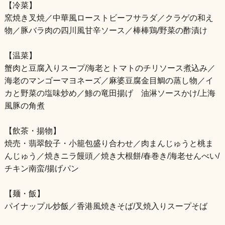
【冷菜】
窯焼き叉焼／中華風ローストビーフサラダ／クラゲの和え
物／豚バラ肉の四川風甘辛ソース／棒棒鶏/野菜の酢漬け
【温菜】
蟹肉と豆腐入りスープ/海老とトマトのチリソース煮込み／
海老のマンゴーマヨネーズ／麻婆豆腐金目鯛の蒸し物／イ
カと野菜の塩味炒め／鯵の竜田揚げ 油淋ソースかけ/上海
風豚の角煮
【飲茶・揚物】
焼売・翡翠餃子・小籠包盛り合わせ／肉まんじゅうと桃ま
んじゅう／焼きニラ饅頭／焼き大根餅/春巻き/海老せんべい/
チキン南蛮/揚げパン
【麺・飯】
パイナップル炒飯／香港風焼きそば/叉焼入りスープそば