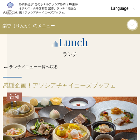
静岡駅徒歩1分のホテルアソシア静岡（JR東海
Language
ホテルズ）の中国料理 梨杏、ランチ「感謝企
画！アソシアチャイニーズブッフェ」
English
梨杏（りんか）のメニュー
中文(簡体字)
Lunch
ランチ
中文(繁體字)
ランチ
한국어
ディナー
ランチメニュー一覧へ戻る
ご利用シーン
感謝企画！アソシアチャイニーズブッフェ
告知
お知らせ
イベント
個室