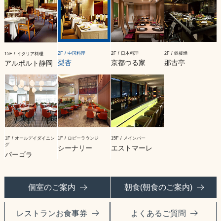
2F / 中国料理
2F / 日本料理
2F / 鉄板焼
15F / イタリア料理
梨杏
京都つる家
那古亭
アルポルト静岡
1F / オールデイダイニン
1F / ロビーラウンジ
15F / メインバー
グ
シーナリー
エストマーレ
パーゴラ
個室のご案内
朝食(朝食のご案内)
レストランお食事券
よくあるご質問