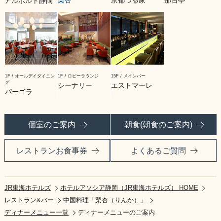
梨杏
京都つる家
那古亭
アルポルト静岡
1F / オールデイダイニン
1F / ロビーラウンジ
15F / メインバー
グ
シーナリー
エストマーレ
パーゴラ
個室のご案内
朝食(朝食のご案内)
レストランお食事券
よくあるご質問
JR東海ホテルズ
ホテルアソシア静岡（JR東海ホテルズ） HOME
レストラン&バー
中国料理「梨杏（りんか）」
ディナーメニュー一覧
ディナーメニューのご案内