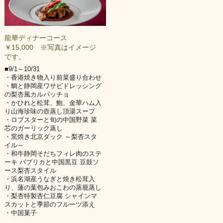
龍華ディナーコース
￥15,000 ※写真はイメージ
です。
■9/1～10/31
・香港焼き物入り前菜盛り合わせ
・鯛と静岡産ワサビドレッシング
の梨杏風カルパッチョ
・かひれと松茸、鮑、金華ハム入
り山海珍味の壺蒸し頂湯スープ
・ロブスターと旬の中国野菜 菜
芯のガーリック蒸し
・窯焼き北京ダック ～梨杏スタ
イル～
・和牛静岡そだちフィレ肉のステ
ーキ パプリカと中国黒豆 豆鼓ソ
ース梨杏スタイル
・浜名湖産うなぎと焼き松茸入
り、蓮の葉包みおこわの蒸籠蒸し
・梨杏特製杏仁豆腐 シャインマ
スカットと季節のフルーツ添え
・中国菓子