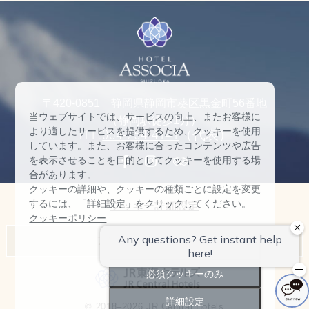
〒420-0851 静岡県静岡市葵区黒金町56番地
当ウェブサイトでは、サービスの向上、またお客様に
（静岡駅徒歩1分）
より適したサービスを提供するため、クッキーを使用
TEL:
054-254-4141
（代表）
しています。また、お客様に合ったコンテンツや広告
を表示させることを目的としてクッキーを使用する場
合があります。
クッキーの詳細や、クッキーの種類ごとに設定を変更
するには、「詳細設定」をクリックしてください。
クッキー詳細設定
クッキーポリシー
アソシアホテル一覧
すべて許可
名古屋マリオットアソシアホテル
必須クッキーのみ
ヒルトン高山リゾート
詳細設定
© 2018–2026 JR Central Hotels