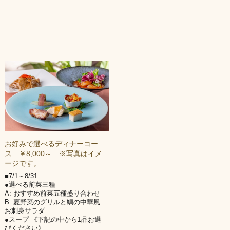
お好みで選べるディナーコー
ス ￥8,000～ ※写真はイメ
ージです。
■7/1～8/31
●選べる前菜三種
A: おすすめ前菜五種盛り合わせ
B: 夏野菜のグリルと鯛の中華風
お刺身サラダ
●スープ 《下記の中から1品お選
びください》