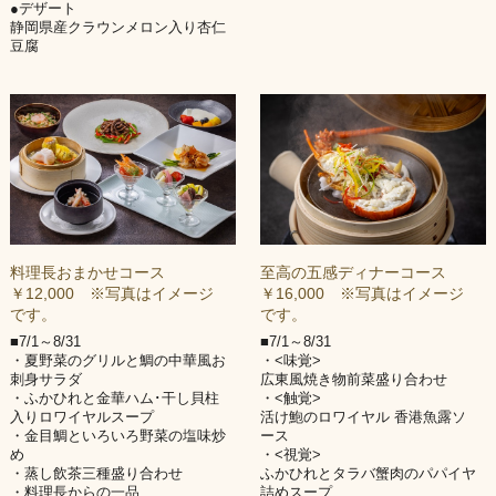
●デザート
静岡県産クラウンメロン入り杏仁
豆腐
料理長おまかせコース
至高の五感ディナーコース
￥12,000 ※写真はイメージ
￥16,000 ※写真はイメージ
です。
です。
■7/1～8/31
■7/1～8/31
・夏野菜のグリルと鯛の中華風お
・<味覚>
刺身サラダ
広東風焼き物前菜盛り合わせ
・ふかひれと金華ハム･干し貝柱
・<触覚>
入りロワイヤルスープ
活け鮑のロワイヤル 香港魚露ソ
・金目鯛といろいろ野菜の塩味炒
ース
め
・<視覚>
・蒸し飲茶三種盛り合わせ
ふかひれとタラバ蟹肉のパパイヤ
・料理長からの一品
詰めスープ