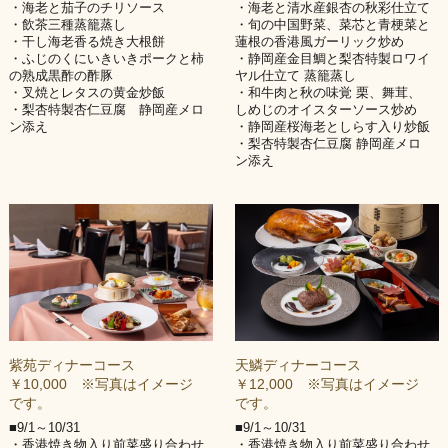
・海老と茄子のチリソース
・海老と清水産銀杏の秋彩仕立て
・飲茶三種蒸籠蒸し
・旬の中国野菜、菜芯と青梗菜と
・干し海老香る焼き大根餅
蓮根の香港風ガーリック炒め
・ふじのくにいきいきポークと柿
・静岡産金目鯛と梨杏特製ロワイ
の熟成黒酢の酢豚
ヤル仕立て 蒸籠蒸し
・叉焼とレタスの黄金炒飯
・和牛肉と秋の味覚 栗、舞茸、
・梨杏特製杏仁豆腐 静岡産メロ
しめじのオイスターソース炒め
ン添え
・静岡産桜海老としらす入り炒飯
・梨杏特製杏仁豆腐 静岡産メロ
ン添え
紫苑ディナーコース
天鱗ディナーコース
￥10,000 ※写真はイメージ
￥12,000 ※写真はイメージ
です。
です。
■9/1～10/31
■9/1～10/31
・香港焼き物入り前菜盛り合わせ
・香港焼き物入り前菜盛り合わせ