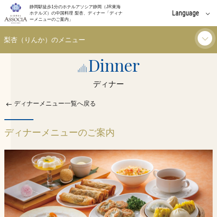
静岡駅徒歩1分のホテルアソシア静岡（JR東海
Language
ホテルズ）の中国料理 梨杏、ディナー「ディナ
ーメニューのご案内」
English
梨杏（りんか）のメニュー
中文(簡体字)
Dinner
ランチ
中文(繁體字)
ディナー
한국어
ディナー
ディナーメニュー一覧へ戻る
ご利用シーン
ディナーメニューのご案内
お知らせ
イベント
個室