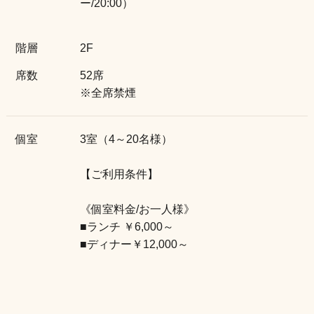
ー/20:00）
階層
2F
席数
52席
※全席禁煙
個室
3室（4～20名様）
【ご利用条件】
《個室料金/お一人様》
■ランチ ￥6,000～
■ディナー￥12,000～