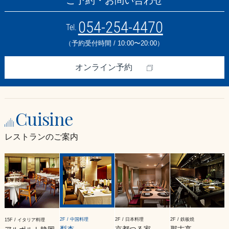
ご予約・お問い合わせ
054-254-4470
Tel.
（予約受付時間 / 10:00〜20:00）
オンライン予約
Cuisine
レストランのご案内
2F / 中国料理
2F / 日本料理
2F / 鉄板焼
15F / イタリア料理