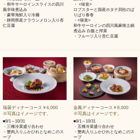
・和牛サーロインスライスの四川
・ <味覚>
風辛味煮込み
ロブスターと国産ホタテ貝柱のぱ
・豪華海鮮入り冷麺
りぱり春巻
・静岡県産クラウンメロン入り杏
・<嗅覚>
仁豆腐
和牛サーロインの四川風麻辣土鍋
煮込み 白飯と搾菜
・フルーツ入り杏仁豆腐
瑞曇ディナーコース￥6,000
金鳳ディナーコース￥8,000
※写真はイメージです。
※写真はイメージです。
■9/1～10/31
■9/1～10/31
・三種冷菜盛り合わせ
・五種冷菜盛り合わせ
・蟹肉入りふかひれとなめこのス
・蟹肉入りふかひれとなめこのス
ープ
ープ