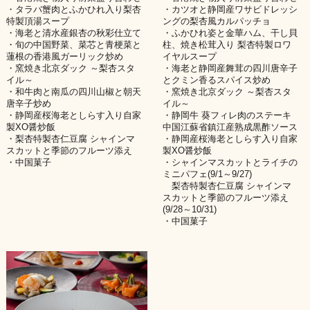
・タラバ蟹肉とふかひれ入り梨杏
・カツオと静岡産ワサビドレッシ
特製頂湯スープ
ングの梨杏風カルパッチョ
・海老と清水産銀杏の秋彩仕立て
・ふかひれ姿と金華ハム、干し貝
・旬の中国野菜、菜芯と青梗菜と
柱、焼き松茸入り 梨杏特製ロワ
蓮根の香港風ガーリック炒め
イヤルスープ
・窯焼き北京ダック ～梨杏スタ
・海老と静岡産舞茸の四川唐辛子
イル～
とクミン香るスパイス炒め
・和牛肉と南瓜の四川山椒と朝天
・窯焼き北京ダック ～梨杏スタ
唐辛子炒め
イル～
・静岡産桜海老としらす入り自家
・静岡牛 葵フィレ肉のステーキ
製XO醤炒飯
中国江蘇省鎮江産熟成黒酢ソース
・梨杏特製杏仁豆腐 シャインマ
・静岡産桜海老としらす入り自家
スカットと季節のフルーツ添え
製XO醤炒飯
・中国菓子
・シャインマスカットとライチの
ミニパフェ(9/1～9/27)
梨杏特製杏仁豆腐 シャインマ
スカットと季節のフルーツ添え
(9/28～10/31)
・中国菓子