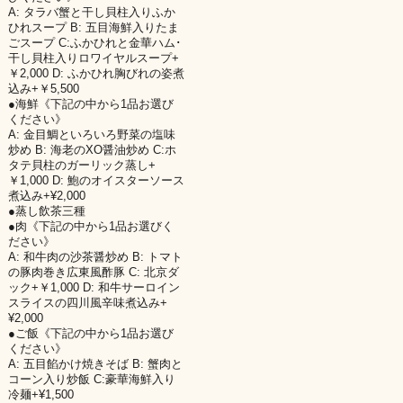
A: タラバ蟹と干し貝柱入りふか
ひれスープ B: 五目海鮮入りたま
ごスープ C:ふかひれと金華ハム･
干し貝柱入りロワイヤルスープ+
￥2,000 D: ふかひれ胸びれの姿煮
込み+￥5,500
●海鮮《下記の中から1品お選び
ください》
A: 金目鯛といろいろ野菜の塩味
炒め B: 海老のXO醤油炒め C:ホ
タテ貝柱のガーリック蒸し+
￥1,000 D: 鮑のオイスターソース
煮込み+¥2,000
●蒸し飲茶三種
●肉《下記の中から1品お選びく
ださい》
A: 和牛肉の沙茶醤炒め B: トマト
の豚肉巻き広東風酢豚 C: 北京ダ
ック+￥1,000 D: 和牛サーロイン
スライスの四川風辛味煮込み+
¥2,000
●ご飯《下記の中から1品お選び
ください》
A: 五目餡かけ焼きそば B: 蟹肉と
コーン入り炒飯 C:豪華海鮮入り
冷麺+¥1,500