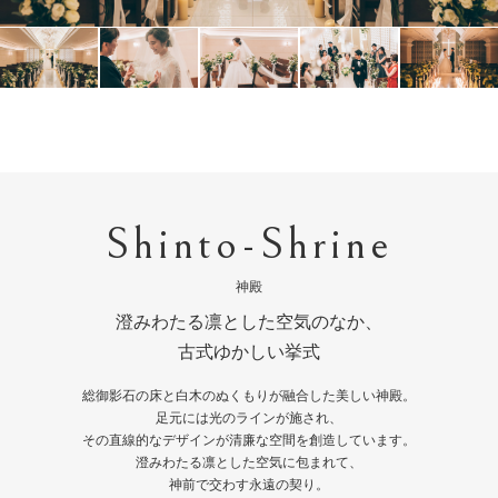
Shinto-Shrine
神殿
澄みわたる凛とした空気のなか、
古式ゆかしい挙式
総御影石の床と白木のぬくもりが融合した美しい神殿。
足元には光のラインが施され、
その直線的なデザインが清廉な空間を創造しています。
澄みわたる凛とした空気に包まれて、
神前で交わす永遠の契り。