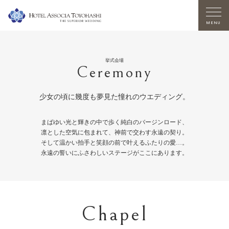
MENU
挙式会場
Ceremony
少女の頃に幾度も夢見た憧れのウエディング。
まばゆい光と輝きの中で歩く純白のバージンロード、
凛とした空気に包まれて、神前で交わす永遠の契り。
そして温かい拍手と笑顔の前で叶えるふたりの愛…。
永遠の誓いにふさわしいステージがここにあります。
Chapel