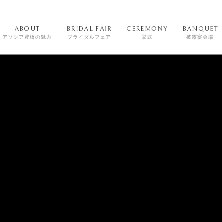
ABOUT
BRIDAL FAIR
CEREMONY
BANQUET
アソシア豊橋の魅力
ブライダルフェア
挙式
披露宴会場