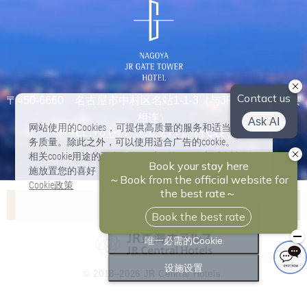
〒450-6660 名古屋市中村区名站1-1-3（与JR名古屋站直接
相连）
网站使用的Cookies，可提供高质量的服务和适当的服
TEL:
+81-52-566-2111
（代表）
务质量。除此之外，可以使用适合广告的cookie。
相关cookie用途的更多信息，以及按cookie类型个性化设
施放置您的喜好，请点感受“设施放置”。
Cookie政策
Associa酒店列表
全部接受
Nagoya Marriott Associa Hotel
唯一必需的Cookie
Hilton Takayama Resort
设施设置
© 2018–2026 JR Central Hotels.
Hotel Associa Toyohashi