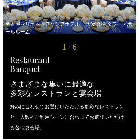
名古屋マリオットアソシアホテル 「大宴会場 タワーズボ
名古屋JRゲートタワーホテル 「レストラン ゲートハウ
ールルーム」
ホテルアソシア豊橋 「大宴会場 ザ ボールルーム」
ヒルトン高山リゾート
ホテルアソシア静岡 「大宴会場 駿府」
ホテルアソシア新横浜 「ミーティングルーム」
ス」
1
6
/
Restaurant
Banquet
さまざまな集いに最適な
多彩なレストランと宴会場
好みに合わせてお選びいただける多彩なレストラン
と、人数やご利用シーンに合わせてお選びいただけ
る各種宴会場。