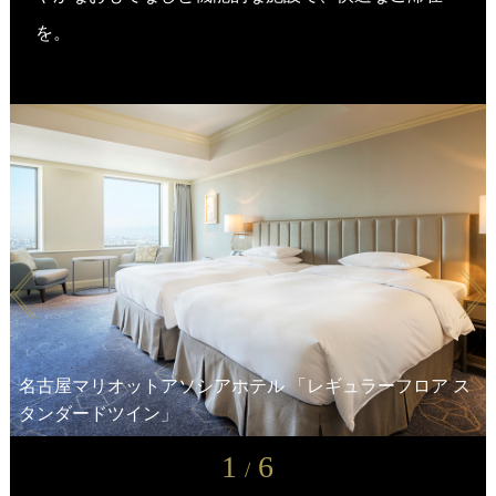
を。
名古屋マリオットアソシアホテル 「レギュラーフロア ス
名古屋JRゲートタワーホテル 「デラックスコーナーツイ
タンダードツイン」
ホテルアソシア豊橋 「スーペリアツイン」
ヒルトン高山リゾート 「ツインゲストルーム」
ホテルアソシア静岡 「レジデンシャルスイート」
ホテルアソシア新横浜 「エグゼクティブツイン」
ン」
1
6
/