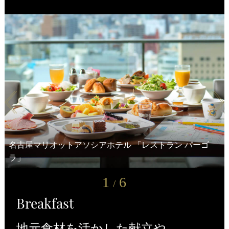
名古屋マリオットアソシアホテル 「レストラン パーゴ
ホテルアソシア新横浜ロビー前 「ロイヤルホスト新横浜駅
名古屋JRゲートタワーホテル 「レストラン ゲートハウ
ラ」
ホテルアソシア豊橋 「レストラン ロジェール」
ヒルトン高山リゾート
ホテルアソシア静岡 「レストラン パーゴラ」
ビル店」
ス」
1
6
/
Breakfast
地元食材を活かした献立や