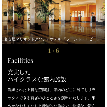
名古屋マリオットアソシアホテル 「フロント・ロビー」
ホテルアソシア豊橋 「ロビーラウンジ シーナリー」
ヒルトン高山リゾート
ホテルアソシア静岡 「フロント・ロビー」
ホテルアソシア新横浜 「アソシアラウンジ」
名古屋JRゲートタワーホテル 「フロント・ロビー」
1
6
/
Facilities
充実した
ハイクラスな館内施設
洗練された上質な空間は、館内のどこに居てもリラ
ックスできる寛ぎのひとときを演出いたします。細
やかなおもてなしと機能的な施設で、快適なご滞在