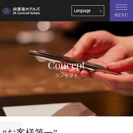
Language
MENU
English
中文(簡体字)
中文(繁體字)
한국어
Concept
コンセプト
“お客様第一”