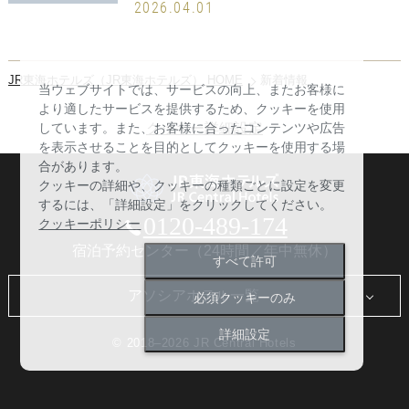
2026.04.01
JR東海ホテルズ（JR東海ホテルズ） HOME
新着情報
当ウェブサイトでは、サービスの向上、またお客様に
より適したサービスを提供するため、クッキーを使用
クッキー詳細設定
しています。また、お客様に合ったコンテンツや広告
を表示させることを目的としてクッキーを使用する場
合があります。
クッキーの詳細や、クッキーの種類ごとに設定を変更
するには、「詳細設定」をクリックしてください。
0120-489-174
クッキーポリシー
宿泊予約センター（24時間／年中無休）
すべて許可
アソシアホテル一覧
必須クッキーのみ
詳細設定
名古屋マリオットアソシアホテル
© 2018–2026 JR Central Hotels
ヒルトン高山リゾート